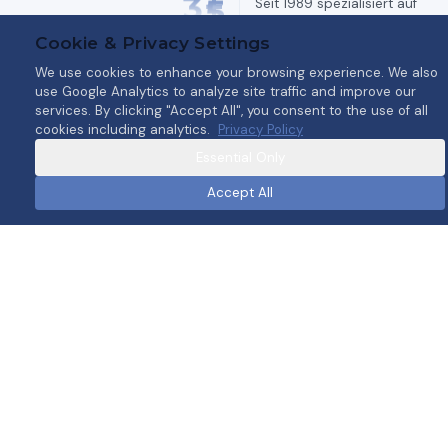
3
5
+
Seit 1989 spezialisiert auf
fortschrittliche
Cookie & Privacy Settings
Thermoprozessanlagen.
Jahre Expertise
We use cookies to enhance your browsing experience. We also
use Google Analytics to analyze site traffic and improve our
services. By clicking "Accept All", you consent to the use of all
cookies including analytics.
Privacy Policy
Essential Only
Accept All
WSP – Thermal process technology for steel and
non-ferrous metal strips.
linkedin