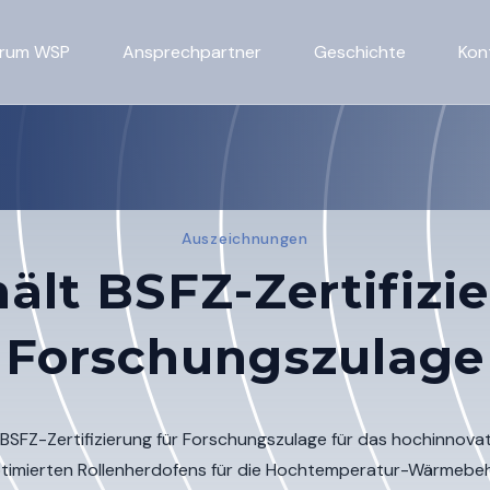
rum WSP
Ansprechpartner
Geschichte
Kon
Auszeichnungen
ält BSFZ-Zertifizie
Forschungszulage
FZ-Zertifizierung für Forschungszulage für das hochinnovat
ptimierten Rollenherdofens für die Hochtemperatur-Wärmebe